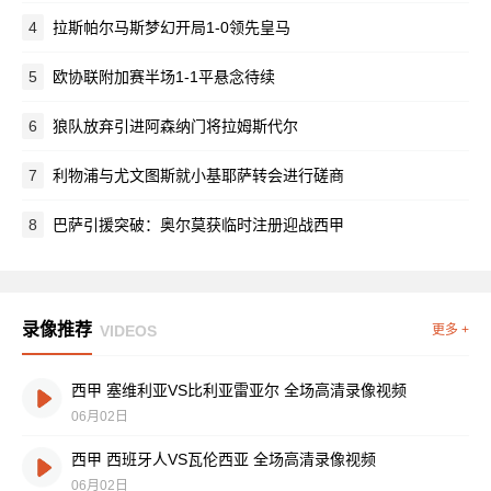
4
拉斯帕尔马斯梦幻开局1-0领先皇马
5
欧协联附加赛半场1-1平悬念待续
6
狼队放弃引进阿森纳门将拉姆斯代尔
7
利物浦与尤文图斯就小基耶萨转会进行磋商
8
巴萨引援突破：奥尔莫获临时注册迎战西甲
录像推荐
VIDEOS
更多 +
西甲 塞维利亚VS比利亚雷亚尔 全场高清录像视频
06月02日
西甲 西班牙人VS瓦伦西亚 全场高清录像视频
06月02日