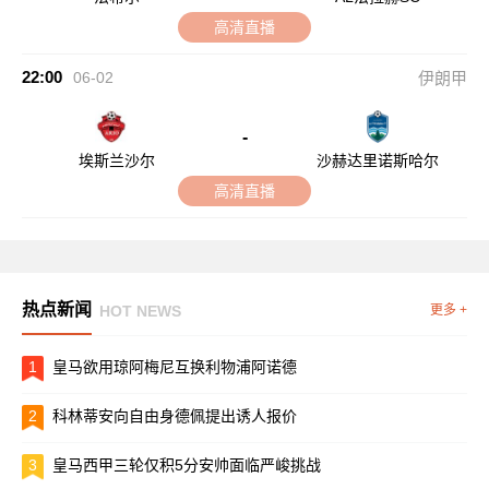
高清直播
22:00
06-02
伊朗甲
-
埃斯兰沙尔
沙赫达里诺斯哈尔
高清直播
热点新闻
HOT NEWS
更多 +
1
皇马欲用琼阿梅尼互换利物浦阿诺德
2
科林蒂安向自由身德佩提出诱人报价
3
皇马西甲三轮仅积5分安帅面临严峻挑战