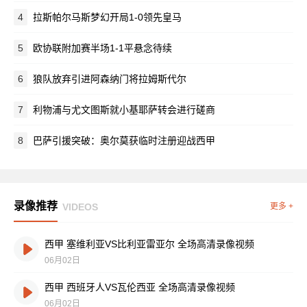
4
拉斯帕尔马斯梦幻开局1-0领先皇马
5
欧协联附加赛半场1-1平悬念待续
6
狼队放弃引进阿森纳门将拉姆斯代尔
7
利物浦与尤文图斯就小基耶萨转会进行磋商
8
巴萨引援突破：奥尔莫获临时注册迎战西甲
录像推荐
VIDEOS
更多 +
西甲 塞维利亚VS比利亚雷亚尔 全场高清录像视频
06月02日
西甲 西班牙人VS瓦伦西亚 全场高清录像视频
06月02日