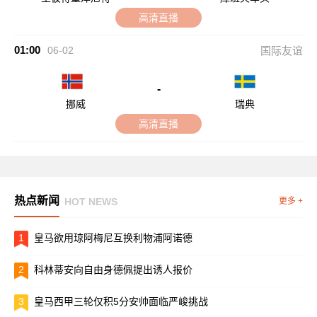
高清直播
01:00
06-02
国际友谊
-
挪威
瑞典
高清直播
热点新闻
HOT NEWS
更多 +
1
皇马欲用琼阿梅尼互换利物浦阿诺德
2
科林蒂安向自由身德佩提出诱人报价
3
皇马西甲三轮仅积5分安帅面临严峻挑战