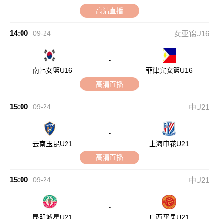
高清直播
14:00
09-24
女亚锦U16
-
南韩女篮U16
菲律宾女篮U16
高清直播
15:00
09-24
中U21
-
云南玉昆U21
上海申花U21
高清直播
15:00
09-24
中U21
-
昆明城星U21
广西平果U21