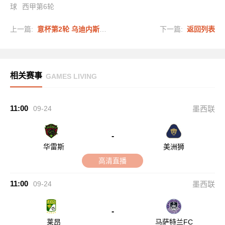
球
西甲第6轮
上一篇:
意杯第2轮 乌迪内斯VS巴勒莫 全场高清录像视频
下一篇:
返回列表
相关赛事
GAMES LIVING
11:00
09-24
墨西联
-
华雷斯
美洲狮
高清直播
11:00
09-24
墨西联
-
莱昂
马萨特兰FC