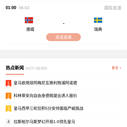
01:00
06-02
国际友谊
-
挪威
瑞典
高清直播
热点新闻
HOT NEWS
更多 +
1
皇马欲用琼阿梅尼互换利物浦阿诺德
2
科林蒂安向自由身德佩提出诱人报价
3
皇马西甲三轮仅积5分安帅面临严峻挑战
4
拉斯帕尔马斯梦幻开局1-0领先皇马