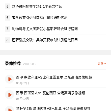
5
欧协联附加赛半场1-1平悬念待续
6
狼队放弃引进阿森纳门将拉姆斯代尔
7
利物浦与尤文图斯就小基耶萨转会进行磋商
8
巴萨引援突破：奥尔莫获临时注册迎战西甲
录像推荐
VIDEOS
更多 +
西甲 塞维利亚VS比利亚雷亚尔 全场高清录像视频
06月02日
西甲 西班牙人VS瓦伦西亚 全场高清录像视频
06月02日
意杯第2轮 乌迪内斯VS巴勒莫 全场高清录像视频