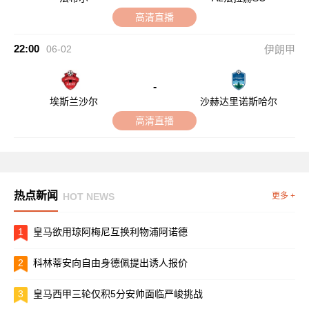
高清直播
22:00
06-02
伊朗甲
-
埃斯兰沙尔
沙赫达里诺斯哈尔
高清直播
热点新闻
HOT NEWS
更多 +
1
皇马欲用琼阿梅尼互换利物浦阿诺德
2
科林蒂安向自由身德佩提出诱人报价
3
皇马西甲三轮仅积5分安帅面临严峻挑战