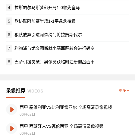
4
拉斯帕尔马斯梦幻开局1-0领先皇马
5
欧协联附加赛半场1-1平悬念待续
6
狼队放弃引进阿森纳门将拉姆斯代尔
7
利物浦与尤文图斯就小基耶萨转会进行磋商
8
巴萨引援突破：奥尔莫获临时注册迎战西甲
录像推荐
VIDEOS
更多 +
西甲 塞维利亚VS比利亚雷亚尔 全场高清录像视频
06月02日
西甲 西班牙人VS瓦伦西亚 全场高清录像视频
06月02日