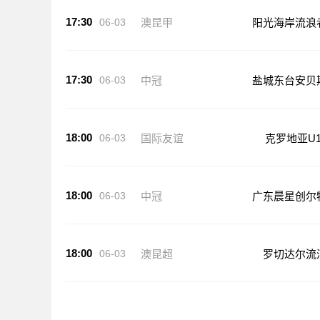
17:30
06-03
澳昆甲
阳光海岸流浪
17:30
06-03
中冠
盐城东台安贝
18:00
06-03
国际友谊
克罗地亚U1
18:00
06-03
中冠
广东晨星创尔
18:00
06-03
澳昆超
罗切达尔流