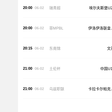
20:00
06-02
瑞青超
埃尔夫斯堡U2
20:00
06-02
菲MPBL
伊洛伊洛联皇
队
20:15
06-02
东南锦
文
21:00
06-02
土伦杯
中国U1
21:00
06-02
乌兹职联
卡拉卡尔帕克
坦FA