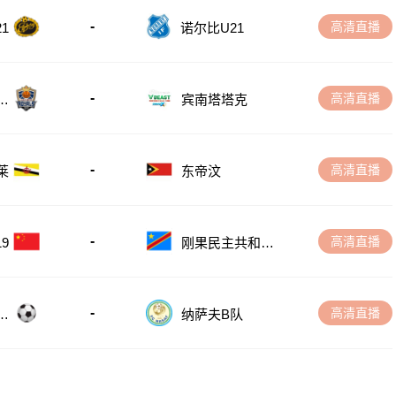
-
高清直播
诺尔比U21
1
-
高清直播
家
宾南塔塔克
-
高清直播
莱
东帝汶
-
高清直播
刚果民主共和国
9
U23
-
高清直播
斯
纳萨夫B队