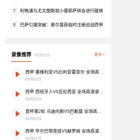
7
利物浦与尤文图斯就小基耶萨转会进行磋商
8
巴萨引援突破：奥尔莫获临时注册迎战西甲
录像推荐
VIDEOS
更多 +
西甲 塞维利亚VS比利亚雷亚尔 全场高清录像视频
06月02日
西甲 西班牙人VS瓦伦西亚 全场高清录像视频
06月02日
意杯第2轮 乌迪内斯VS巴勒莫 全场高清录像视频
06月02日
西甲 毕尔巴鄂竞技VS赫罗纳 全场高清录像视频
06月02日