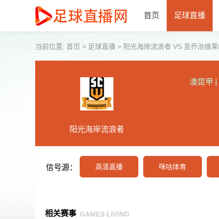
首页
足球直播
当前位置:
首页
>
足球直播
>
阳光海岸流浪者 VS 圣乔治维莱FC 【
澳昆甲
|
阳光海岸流浪者
高清直播
咪咕体育
信号源：
相关赛事
GAMES LIVING