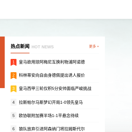
热点新闻
HOT NEWS
更多 +
1
皇马欲用琼阿梅尼互换利物浦阿诺德
2
科林蒂安向自由身德佩提出诱人报价
3
皇马西甲三轮仅积5分安帅面临严峻挑战
4
拉斯帕尔马斯梦幻开局1-0领先皇马
5
欧协联附加赛半场1-1平悬念待续
6
狼队放弃引进阿森纳门将拉姆斯代尔