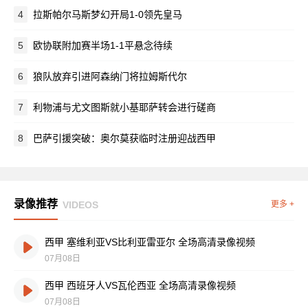
4
拉斯帕尔马斯梦幻开局1-0领先皇马
5
欧协联附加赛半场1-1平悬念待续
6
狼队放弃引进阿森纳门将拉姆斯代尔
7
利物浦与尤文图斯就小基耶萨转会进行磋商
8
巴萨引援突破：奥尔莫获临时注册迎战西甲
录像推荐
VIDEOS
更多 +
西甲 塞维利亚VS比利亚雷亚尔 全场高清录像视频
07月08日
西甲 西班牙人VS瓦伦西亚 全场高清录像视频
07月08日