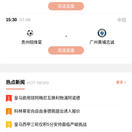
高清直播
15:30
07-08
中冠
-
贵州栩烽棠
广州黄埔志诚
高清直播
热点新闻
HOT NEWS
更多 +
1
皇马欲用琼阿梅尼互换利物浦阿诺德
2
科林蒂安向自由身德佩提出诱人报价
3
皇马西甲三轮仅积5分安帅面临严峻挑战