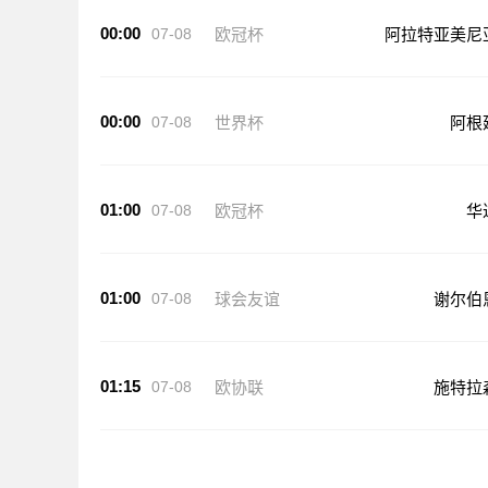
00:00
07-08
欧冠杯
阿拉特亚美尼
00:00
07-08
世界杯
阿根
01:00
07-08
欧冠杯
华
01:00
07-08
球会友谊
谢尔伯
01:15
07-08
欧协联
施特拉