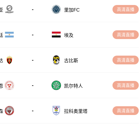
-
高清直播
亚
里加FC
-
高清直播
廷
埃及
-
高清直播
达
古比斯
-
高清直播
恩
凯尔特人
-
高清直播
森
拉科奥里塔