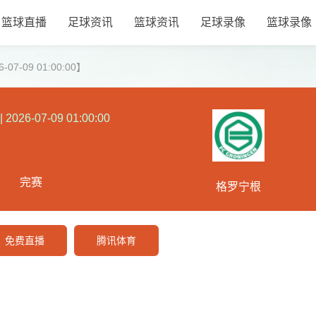
篮球直播
足球资讯
篮球资讯
足球录像
篮球录像
7-09 01:00:00】
|
2026-07-09 01:00:00
完赛
格罗宁根
免费直播
腾讯体育