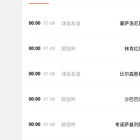
00:00
07-08
球会友谊
塞萨洛尼
00:00
07-08
欧冠杯
林肯红
00:00
07-08
球会友谊
比尔森胜
00:00
07-08
欧冠杯
沙巴巴
00:00
07-08
欧冠杯
考诺萨基列