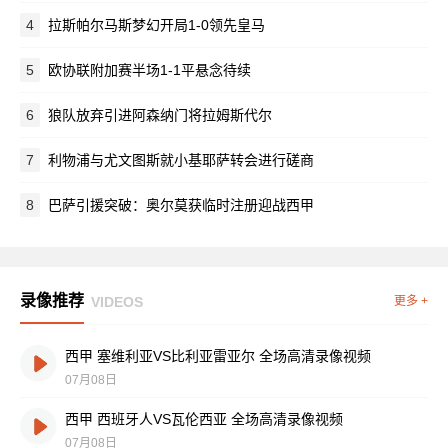
4
拉斯帕尔马斯梦幻开局1-0领先皇马
5
欧协联附加赛半场1-1平悬念待续
6
狼队放弃引进阿森纳门将拉姆斯代尔
7
利物浦与尤文图斯就小基耶萨转会进行磋商
8
巴萨引援突破：奥尔莫获临时注册迎战西甲
录像推荐
VIDEOS
更多 +
西甲 塞维利亚VS比利亚雷亚尔 全场高清录像视频
07月08日
西甲 西班牙人VS瓦伦西亚 全场高清录像视频
07月08日