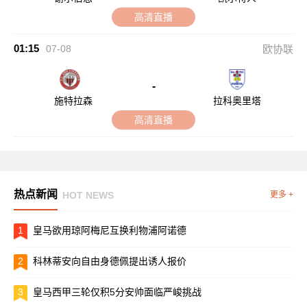
高清直播
01:15
07-08
欧协联
-
施特拉森
拉科奥里塔
高清直播
热点新闻
HOT NEWS
更多 +
1
皇马欲用琼阿梅尼互换利物浦阿诺德
2
科林蒂安向自由身德佩提出诱人报价
3
皇马西甲三轮仅积5分安帅面临严峻挑战