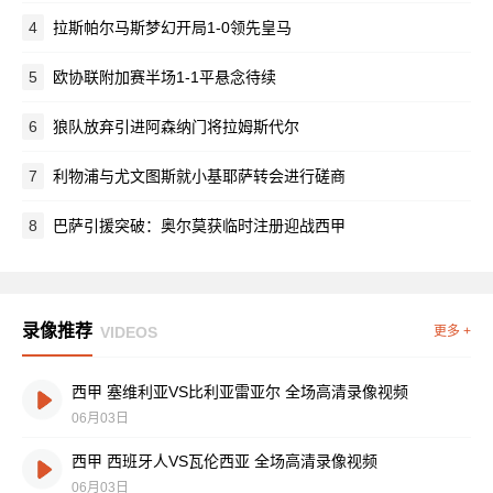
4
拉斯帕尔马斯梦幻开局1-0领先皇马
5
欧协联附加赛半场1-1平悬念待续
6
狼队放弃引进阿森纳门将拉姆斯代尔
7
利物浦与尤文图斯就小基耶萨转会进行磋商
8
巴萨引援突破：奥尔莫获临时注册迎战西甲
录像推荐
VIDEOS
更多 +
西甲 塞维利亚VS比利亚雷亚尔 全场高清录像视频
06月03日
西甲 西班牙人VS瓦伦西亚 全场高清录像视频
06月03日