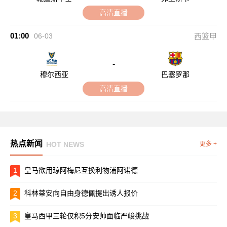
高清直播
01:00
06-03
西篮甲
-
穆尔西亚
巴塞罗那
高清直播
热点新闻
HOT NEWS
更多 +
1
皇马欲用琼阿梅尼互换利物浦阿诺德
2
科林蒂安向自由身德佩提出诱人报价
3
皇马西甲三轮仅积5分安帅面临严峻挑战