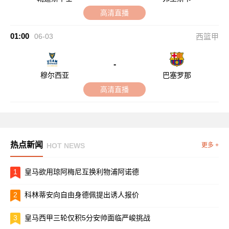
高清直播
01:00
06-03
西篮甲
-
穆尔西亚
巴塞罗那
高清直播
热点新闻
HOT NEWS
更多 +
1
皇马欲用琼阿梅尼互换利物浦阿诺德
2
科林蒂安向自由身德佩提出诱人报价
3
皇马西甲三轮仅积5分安帅面临严峻挑战