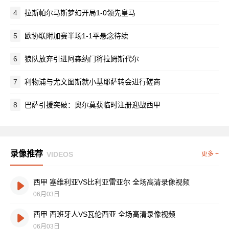
4
拉斯帕尔马斯梦幻开局1-0领先皇马
5
欧协联附加赛半场1-1平悬念待续
6
狼队放弃引进阿森纳门将拉姆斯代尔
7
利物浦与尤文图斯就小基耶萨转会进行磋商
8
巴萨引援突破：奥尔莫获临时注册迎战西甲
录像推荐
VIDEOS
更多 +
西甲 塞维利亚VS比利亚雷亚尔 全场高清录像视频
06月03日
西甲 西班牙人VS瓦伦西亚 全场高清录像视频
06月03日