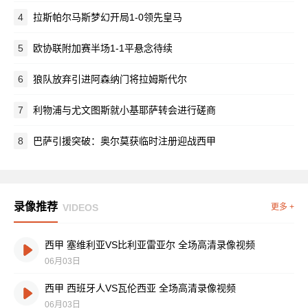
4
拉斯帕尔马斯梦幻开局1-0领先皇马
5
欧协联附加赛半场1-1平悬念待续
6
狼队放弃引进阿森纳门将拉姆斯代尔
7
利物浦与尤文图斯就小基耶萨转会进行磋商
8
巴萨引援突破：奥尔莫获临时注册迎战西甲
录像推荐
VIDEOS
更多 +
西甲 塞维利亚VS比利亚雷亚尔 全场高清录像视频
06月03日
西甲 西班牙人VS瓦伦西亚 全场高清录像视频
06月03日