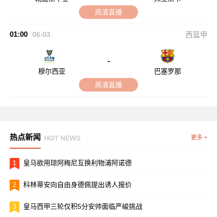
高清直播
01:00
06-03
西篮甲
-
穆尔西亚
巴塞罗那
高清直播
热点新闻
HOT NEWS
更多 +
1
皇马欲用琼阿梅尼互换利物浦阿诺德
2
科林蒂安向自由身德佩提出诱人报价
3
皇马西甲三轮仅积5分安帅面临严峻挑战