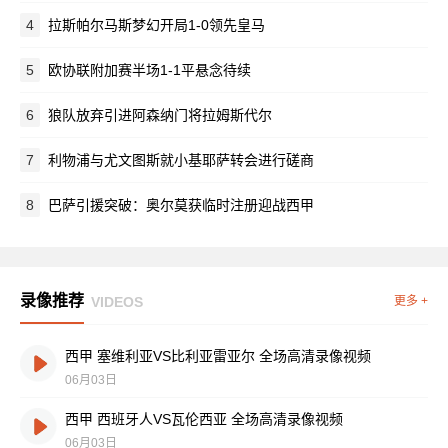
4
拉斯帕尔马斯梦幻开局1-0领先皇马
5
欧协联附加赛半场1-1平悬念待续
6
狼队放弃引进阿森纳门将拉姆斯代尔
7
利物浦与尤文图斯就小基耶萨转会进行磋商
8
巴萨引援突破：奥尔莫获临时注册迎战西甲
录像推荐
VIDEOS
更多 +
西甲 塞维利亚VS比利亚雷亚尔 全场高清录像视频
06月03日
西甲 西班牙人VS瓦伦西亚 全场高清录像视频
06月03日