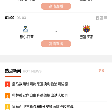
高清直播
01:00
06-03
西篮甲
-
穆尔西亚
巴塞罗那
高清直播
热点新闻
HOT NEWS
更多 +
1
皇马欲用琼阿梅尼互换利物浦阿诺德
2
科林蒂安向自由身德佩提出诱人报价
3
皇马西甲三轮仅积5分安帅面临严峻挑战