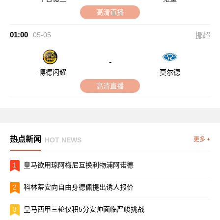
高清直播
01:00
05-05
挪超
-
博德闪耀
莫尔德
高清直播
热点新闻
HOT NEWS
更多 +
1
皇马欲用琼阿梅尼互换利物浦阿诺德
2
科林蒂安向自由身德佩提出诱人报价
3
皇马西甲三轮仅积5分安帅面临严峻挑战