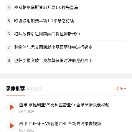
4
拉斯帕尔马斯梦幻开局1-0领先皇马
5
欧协联附加赛半场1-1平悬念待续
6
狼队放弃引进阿森纳门将拉姆斯代尔
7
利物浦与尤文图斯就小基耶萨转会进行磋商
8
巴萨引援突破：奥尔莫获临时注册迎战西甲
录像推荐
VIDEOS
更多 +
西甲 塞维利亚VS比利亚雷亚尔 全场高清录像视频
05月05日
西甲 西班牙人VS瓦伦西亚 全场高清录像视频
05月05日