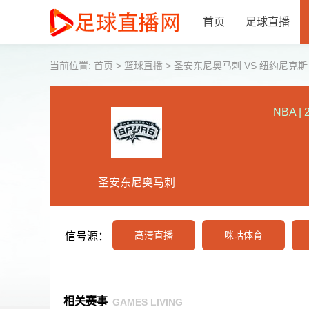
首页
足球直播
当前位置:
首页
>
篮球直播
>
圣安东尼奥马刺 VS 纽约尼克斯 【20
NBA
|
圣安东尼奥马刺
高清直播
咪咕体育
信号源：
相关赛事
GAMES LIVING