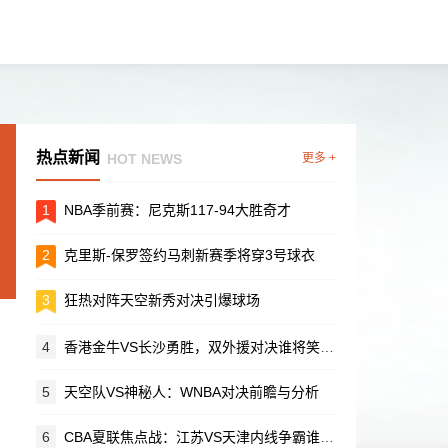
热点新闻
HOT NEWS
更多 +
1
NBA季前赛：尼克斯117-94大胜奇才
2
克里斯-保罗签约马刺新赛季将穿3号球衣
3
狂热对阵天空新秀对决引爆球场
4
香港金牛VS长沙勇胜，双外援对决谁将笑到最后？
5
天空队VS神秘人：WNBA对决前瞻与分析
6
CBA夏联焦点战：江苏VS天津内线争霸谁主沉浮？