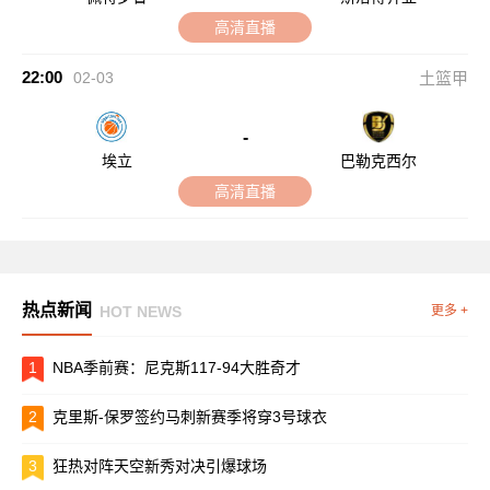
高清直播
22:00
02-03
土篮甲
-
埃立
巴勒克西尔
高清直播
热点新闻
HOT NEWS
更多 +
1
NBA季前赛：尼克斯117-94大胜奇才
2
克里斯-保罗签约马刺新赛季将穿3号球衣
3
狂热对阵天空新秀对决引爆球场