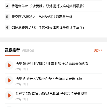
4
香港金牛VS长沙勇胜，双外援对决谁将笑到最后？
5
天空队VS神秘人：WNBA对决前瞻与分析
6
CBA夏联焦点战：江苏VS天津内线争霸谁主沉浮？
录像推荐
VIDEOS
更多 +
西甲 塞维利亚VS比利亚雷亚尔 全场高清录像视频
02月03日
西甲 西班牙人VS瓦伦西亚 全场高清录像视频
02月03日
意杯第2轮 乌迪内斯VS巴勒莫 全场高清录像视频
02月03日