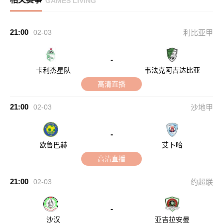
GAMES LIVING
21:00
02-03
利比亚甲
-
卡利杰星队
韦法克阿吉达比亚
高清直播
21:00
02-03
沙地甲
-
欧鲁巴赫
艾卜哈
高清直播
21:00
02-03
约超联
-
沙汉
亚吉拉安曼