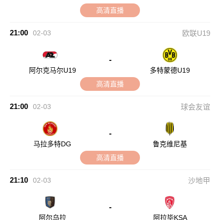
高清直播
21:00
02-03
欧联U19
-
阿尔克马尔U19
多特蒙德U19
高清直播
21:00
02-03
球会友谊
-
马拉多特DG
鲁克维尼基
高清直播
21:10
02-03
沙地甲
-
阿尔乌拉
阿拉毕KSA