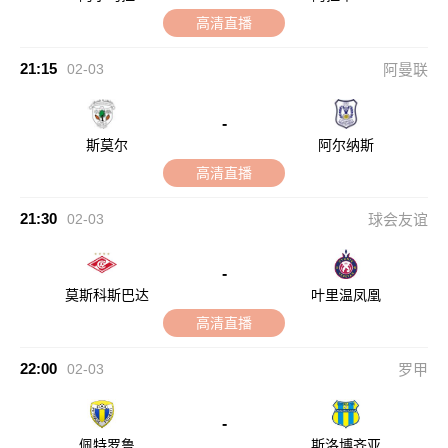
高清直播
21:15
02-03
阿曼联
-
斯莫尔
阿尔纳斯
高清直播
21:30
02-03
球会友谊
-
莫斯科斯巴达
叶里温凤凰
高清直播
22:00
02-03
罗甲
-
佩特罗鲁
斯洛博齐亚