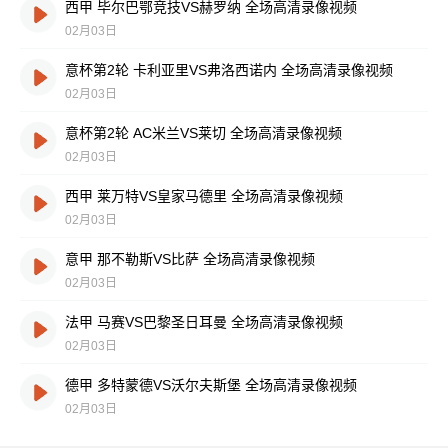
西甲 毕尔巴鄂竞技VS赫罗纳 全场高清录像视频
02月03日
意杯第2轮 卡利亚里VS弗洛西诺内 全场高清录像视频
02月03日
意杯第2轮 AC米兰VS莱切 全场高清录像视频
02月03日
西甲 莱万特VS皇家马德里 全场高清录像视频
02月03日
意甲 那不勒斯VS比萨 全场高清录像视频
02月03日
法甲 马赛VS巴黎圣日耳曼 全场高清录像视频
02月03日
德甲 多特蒙德VS沃尔夫斯堡 全场高清录像视频
02月03日